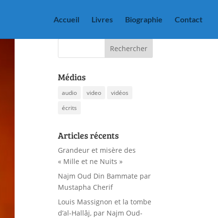
Accueil
Livres
Biographie
Contact
Médias
audio
video
vidéos
écrits
Articles récents
Grandeur et misère des
« Mille et ne Nuits »
Najm Oud Din Bammate par
Mustapha Cherif
Louis Massignon et la tombe
d’al-Hallâj, par Najm Oud-