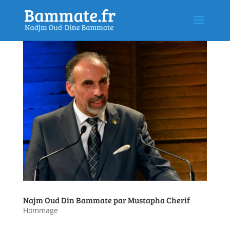
Najm Oud Din Bammate par Mustapha Cherif
Hommage