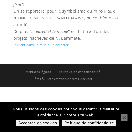
fleur".
On se reportera, pour le symbolisme du miroir, aux
"CONFERENCES DU GRAND PALAIS" ; ou ce thème est
abordé.
De plus "
le pareil et le même
" est le titre d'un des
projets inachevés de N. Bammate.
L'Orient dans un miroir
Télécharger
Mentions légales
Politique de confidentialité
Têtes à Clics : création de sites internet
Nous utilisons des cookies pour vous garantir la meilleure
expérience sur notre site web.
Accepter les cookies
Politique de confidentialité