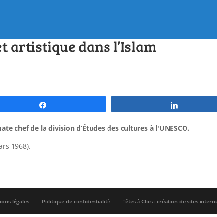
et artistique dans l’Islam
Partagez
Partagez
ate chef de la division d’Études des cultures à l'UNESCO.
ars 1968).
ons légales
Politique de confidentialité
Têtes à Clics : création de sites intern