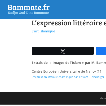
L’expression littéraire 
L'art islamique
Tweetez
Extrait de « Images de l’Islam » par M. Bamm
Centre Européen Universitaire de Nancy (11 m
L'expression littéraire et artistique dans l'Islam
Télécharger
Menti