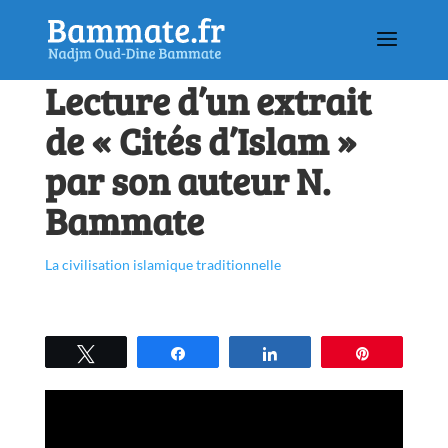
Lecture d’un extrait
de « Cités d’Islam »
par son auteur N.
Bammate
La civilisation islamique traditionnelle
Tweetez
Partagez
Partagez
Épingle