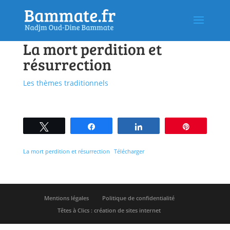
La mort perdition et
résurrection
Les thèmes traditionnels
Tweetez
Partagez
Partagez
Épingle
La mort perdition et résurrection
Télécharger
Mentions légales
Politique de confidentialité
Têtes à Clics : création de sites internet