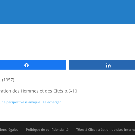
Partagez
Partagez
 (1957).
dération des Hommes et des Cités p.6-10
 une perspective islamique
Télécharger
ons légales
Politique de confidentialité
Têtes à Clics : création de sites intern